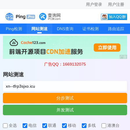
用户登录
用户注册
Ping检测
网站测速
DNS查询
证书检测
路由追踪
广告QQ：1669132075
网站测速
分步测试
并发测试
全选
电信
联通
移动
多线
港澳台