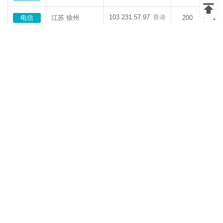
103.231.57.97
香港
电信
江苏 徐州
200
10
103.231.57.97
香港
电信
陕西 西安
200
10
103.231.57.97
香港
联通
浙江 金华
200
9
103.231.57.97
香港
移动
江苏 苏州
200
7
103.231.57.97
香港
多线
广东 广州
200
12
103.231.57.97
香港
电信
浙江 温州
200
13
103.231.57.97
香港
电信
辽宁 沈阳
200
13
103.231.57.97
香港
联通
湖南 长沙
200
6
103.231.57.97
香港
电信
福建 泉州
200
12
103.231.57.97
香港
电信
内蒙古 呼和浩特
200
15