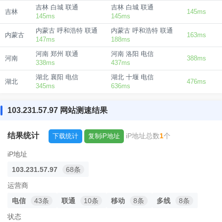
吉林 白城 联通
吉林 白城 联通
吉林
145ms
145ms
145ms
内蒙古 呼和浩特 联通
内蒙古 呼和浩特 联通
内蒙古
163ms
147ms
188ms
河南 郑州 联通
河南 洛阳 电信
河南
388ms
338ms
437ms
湖北 襄阳 电信
湖北 十堰 电信
湖北
476ms
345ms
636ms
103.231.57.97 网站测速结果
结果统计
iP地址总数
1
个
下载统计
复制iP地址
iP地址
103.231.57.97
68条
运营商
电信
43条
联通
10条
移动
8条
多线
8条
状态