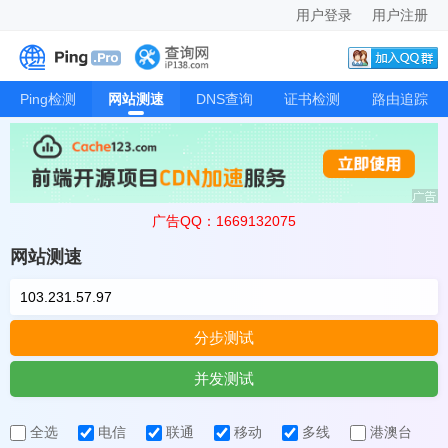
用户登录
用户注册
Ping检测
网站测速
DNS查询
证书检测
路由追踪
广告QQ：1669132075
网站测速
分步测试
并发测试
全选
电信
联通
移动
多线
港澳台